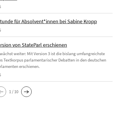
6
tunde für Absolvent*innen bei Sabine Kropp
6
rsion von StateParl erschienen
 wächst weiter: Mit Version 3 ist die bislang umfangreichste
es Textkorpus parlamentarischer Debatten in den deutschen
rlamenten erschienen.
6
1 / 10