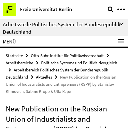
Springe
Service-
Freie Universität Berlin
direkt
Navigation
zu
Arbeitsstelle Politisches System der Bundesrepublik
Inhalt
Deutschland
MENÜ
Startseite
Otto-Suhr-Institut für Politikwissenschaft
Arbeitsbereiche
Politische Systeme und Politikfeldvergleich
Arbeitsbereich Politisches System der Bundesrepublik
Deutschland
Aktuelles
New Publication on the Russian
Union of Industrialists and Entrepreneurs (RSPP) by Stanislav
Klimovich, Sabine Kropp & Ulla Pape
New Publication on the Russian
Union of Industrialists and