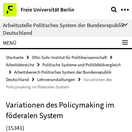
Springe
Service-
Freie Universität Berlin
direkt
Navigation
zu
Arbeitsstelle Politisches System der Bundesrepublik
Inhalt
Deutschland
MENÜ
Startseite
Otto-Suhr-Institut für Politikwissenschaft
Arbeitsbereiche
Politische Systeme und Politikfeldvergleich
Arbeitsbereich Politisches System der Bundesrepublik
Deutschland
Lehrveranstaltungen
Variationen des
Policymaking im föderalen System
Variationen des Policymaking im
föderalen System
(15341)