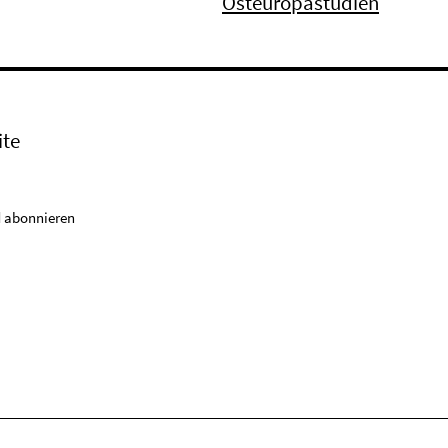
Osteuropastudien
ite
 abonnieren