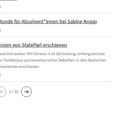
6
tunde für Absolvent*innen bei Sabine Kropp
6
rsion von StateParl erschienen
 wächst weiter: Mit Version 3 ist die bislang umfangreichste
es Textkorpus parlamentarischer Debatten in den deutschen
rlamenten erschienen.
6
1 / 10