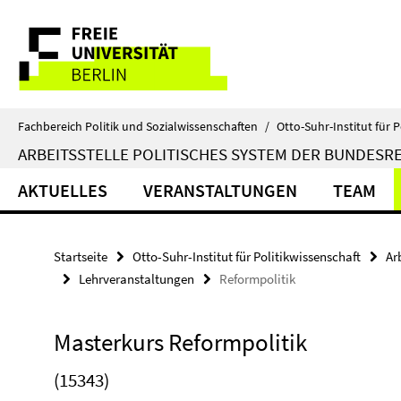
Springe
Service-
direkt
zu
Navigation
Inhalt
Fachbereich Politik und Sozialwissenschaften
/
Otto-Suhr-Institut für P
ARBEITSSTELLE POLITISCHES SYSTEM DER BUNDESR
AKTUELLES
VERANSTALTUNGEN
TEAM
Startseite
Otto-Suhr-Institut für Politikwissenschaft
Ar
Lehrveranstaltungen
Reformpolitik
Masterkurs Reformpolitik
(15343)