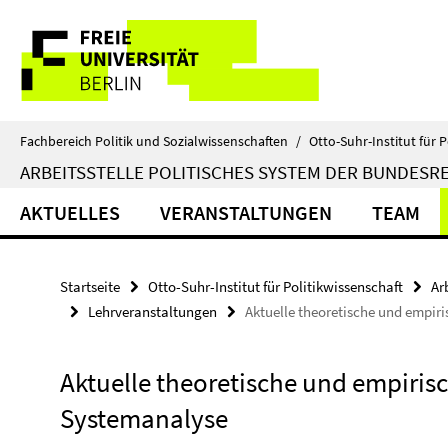
Springe
Service-
direkt
zu
Navigation
Inhalt
Fachbereich Politik und Sozialwissenschaften
/
Otto-Suhr-Institut für P
ARBEITSSTELLE POLITISCHES SYSTEM DER BUNDESR
AKTUELLES
VERANSTALTUNGEN
TEAM
Startseite
Otto-Suhr-Institut für Politikwissenschaft
Ar
Lehrveranstaltungen
Aktuelle theoretische und empir
Aktuelle theoretische und empiris
Systemanalyse