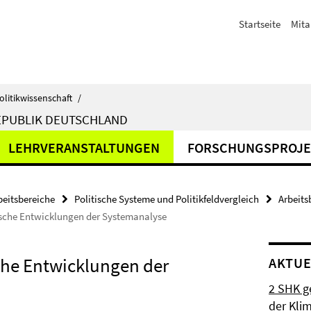
Startseite
Mita
olitikwissenschaft
/
EPUBLIK DEUTSCHLAND
LEHRVERANSTALTUNGEN
FORSCHUNGSPROJE
beitsbereiche
Politische Systeme und Politikfeldvergleich
Arbeits
ische Entwicklungen der Systemanalyse
che Entwicklungen der
AKTUE
2 SHK g
der Klim