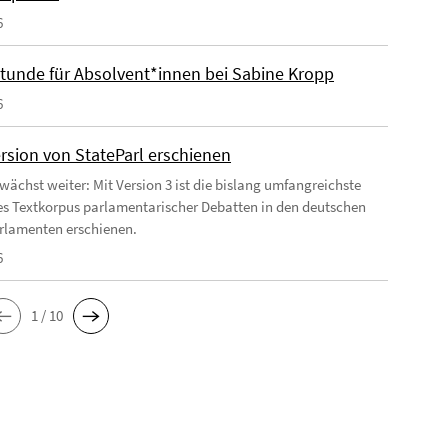
6
tunde für Absolvent*innen bei Sabine Kropp
6
rsion von StateParl erschienen
 wächst weiter: Mit Version 3 ist die bislang umfangreichste
es Textkorpus parlamentarischer Debatten in den deutschen
rlamenten erschienen.
6
1 / 10