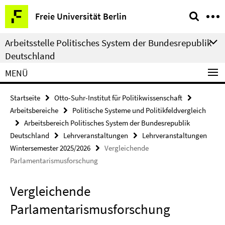
Springe
Service-
Freie Universität Berlin
direkt
Navigation
zu
Arbeitsstelle Politisches System der Bundesrepublik
Inhalt
Deutschland
MENÜ
Startseite
Otto-Suhr-Institut für Politikwissenschaft
Arbeitsbereiche
Politische Systeme und Politikfeldvergleich
Arbeitsbereich Politisches System der Bundesrepublik
Deutschland
Lehrveranstaltungen
Lehrveranstaltungen
Wintersemester 2025/2026
Vergleichende
Parlamentarismusforschung
Vergleichende
Parlamentarismusforschung