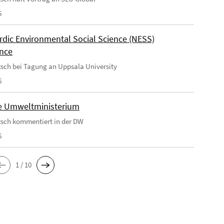
6
rdic Environmental Social Science (NESS)
nce
tzsch bei Tagung an Uppsala University
6
e Umweltministerium
tzsch kommentiert in der DW
6
1 / 10