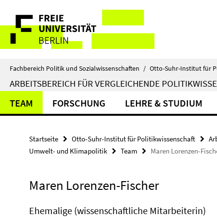
Springe
Service-
direkt
zu
Navigation
Inhalt
Fachbereich Politik und Sozialwissenschaften
/
Otto-Suhr-Institut für P
ARBEITSBEREICH FÜR VERGLEICHENDE POLITIKWISS
TEAM
FORSCHUNG
LEHRE & STUDIUM
Startseite
Otto-Suhr-Institut für Politikwissenschaft
Ar
Umwelt- und Klimapolitik
Team
Maren Lorenzen-Fisch
Maren Lorenzen-Fischer
Ehemalige (wissenschaftliche Mitarbeiterin)