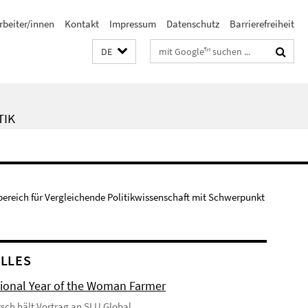
rbeiter/innen
Kontakt
Impressum
Datenschutz
Barrierefreiheit
Suchbegriffe
DE
TIK
bereich für Vergleichende Politikwissenschaft mit Schwerpunkt
LLES
tional Year of the Woman Farmer
tzsch hält Vortrag an SLU Global