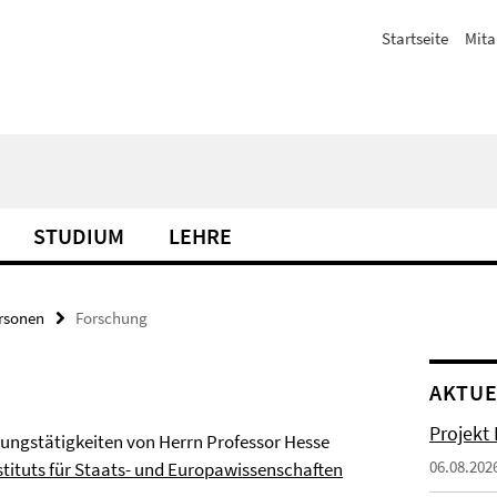
Startseite
Mita
STUDIUM
LEHRE
rsonen
Forschung
AKTUE
Projekt
ungstätigkeiten von Herrn Professor Hesse
06.08.202
stituts für Staats- und Europawissenschaften