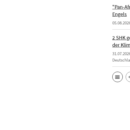
"Pan-Af
Engels
05.08.202
2 SHK g
der Klim
31.07.202
Deutschl