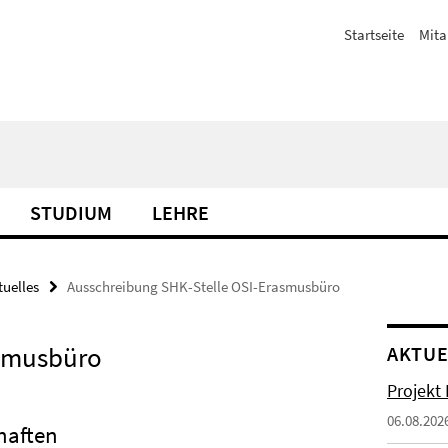
Startseite
Mita
STUDIUM
LEHRE
tuelles
Ausschreibung SHK-Stelle OSI-Erasmusbüro
asmusbüro
AKTUE
Projekt
06.08.202
haften