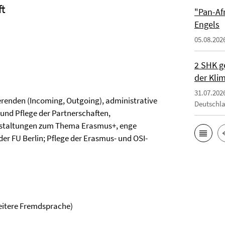
ft
"Pan-Af
Engels
05.08.202
2 SHK g
der Klim
31.07.202
enden (Incoming, Outgoing), administrative
Deutschl
und Pflege der Partnerschaften,
nstaltungen zum Thema Erasmus+, enge
 FU Berlin; Pflege der Erasmus- und OSI-
eitere Fremdsprache)