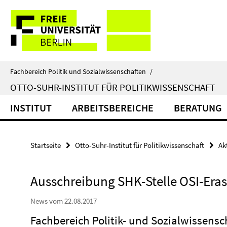
Springe
Service-
direkt
zu
Navigation
Inhalt
Fachbereich Politik und Sozialwissenschaften
/
OTTO-SUHR-INSTITUT FÜR POLITIKWISSENSCHAFT
INSTITUT
ARBEITSBEREICHE
BERATUNG
Startseite
Otto-Suhr-Institut für Politikwissenschaft
Ak
Ausschreibung SHK-Stelle OSI-Er
News vom 22.08.2017
Fachbereich Politik- und Sozialwissensc