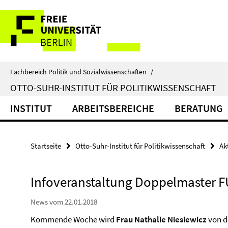
Springe
Service-
direkt
zu
Navigation
Inhalt
Fachbereich Politik und Sozialwissenschaften
/
OTTO-SUHR-INSTITUT FÜR POLITIKWISSENSCHAFT
INSTITUT
ARBEITSBEREICHE
BERATUNG
Startseite
Otto-Suhr-Institut für Politikwissenschaft
Ak
Infoveranstaltung Doppelmaster FU
News vom 22.01.2018
Kommende Woche wird
Frau Nathalie Niesiewicz
von d