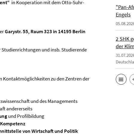
ment“
in Kooperation mit dem Otto-Suhr-
"Pan-Af
Engels
05.08.202
er
Garystr. 55, Raum 323 in 14195 Berlin
2 SHK g
der Klim
er Studienrichtungen und insb. Studierende
31.07.202
Deutschl
n Kontaktmöglichkeiten zu den Zentren der
ftswissenschaft und des Managements
aft andererseits
rung
und Profilbildung
n Kompetenz
hnittstelle von Wirtschaft und Politik