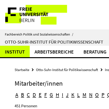
Springe
Service-
direkt
zu
Navigation
Inhalt
Fachbereich Politik und Sozialwissenschaften
/
OTTO-SUHR-INSTITUT FÜR POLITIKWISSENSCHAFT
INSTITUT
ARBEITSBEREICHE
BERATUNG
Startseite
Otto-Suhr-Institut für Politikwissenschaft
Ins
Mitarbeiter/innen
A
B
C
D
E
F
G
H
I
J
K
L
M
N
O
P
451 Personen