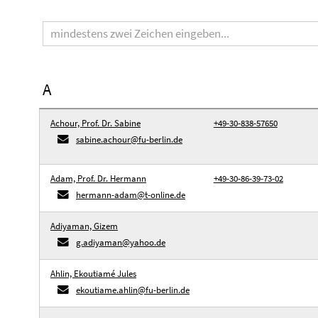
Suchbegriff
A
Achour, Prof. Dr. Sabine
+49-30-838-57650
sabine.achour@fu-berlin.de
Adam, Prof. Dr. Hermann
+49-30-86-39-73-02
hermann-adam@t-online.de
Adiyaman, Gizem
g.adiyaman@yahoo.de
Ahlin, Ekoutiamé Jules
ekoutiame.ahlin@fu-berlin.de