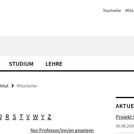
Startseite
Mita
STUDIUM
LEHRE
titut
Mitarbeiter
AKTUE
Q
R
S
T
V
W
Y
Z
Projekt
06.08.202
Nur Professor/inn/en anzeigen