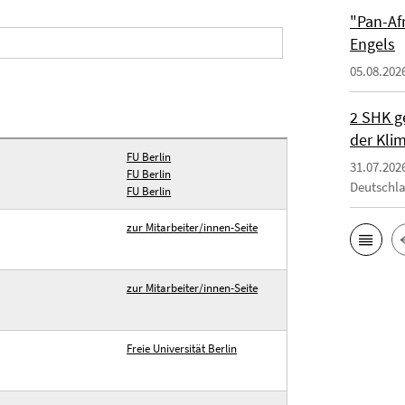
"Pan-Af
Engels
05.08.202
2 SHK g
der Klim
FU Berlin
31.07.202
FU Berlin
Deutschl
FU Berlin
zur Mitarbeiter/innen-Seite
zur Mitarbeiter/innen-Seite
Freie Universität Berlin