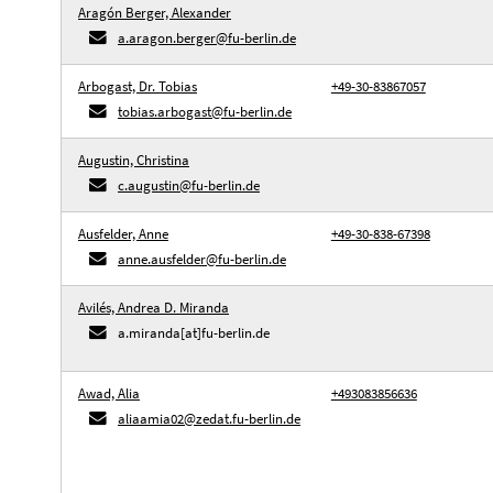
Aragón Berger, Alexander
a.aragon.berger@fu-berlin.de
Arbogast, Dr. Tobias
+49-30-83867057
tobias.arbogast@fu-berlin.de
Augustin, Christina
c.augustin@fu-berlin.de
Ausfelder, Anne
+49-30-838-67398
anne.ausfelder@fu-berlin.de
Avilés, Andrea D. Miranda
a.miranda[at]fu-berlin.de
Awad, Alia
+493083856636
aliaamia02@zedat.fu-berlin.de