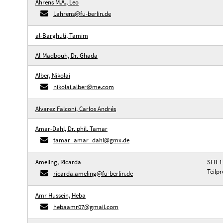
Ahrens M.A., Leo
l.ahrens@fu-berlin.de
al-Barghuti, Tamim
Al-Madbouh, Dr. Ghada
Alber, Nikolai
nikolai.alber@me.com
Alvarez Falconi, Carlos Andrés
Amar-Dahl, Dr. phil. Tamar
tamar_amar_dahl@gmx.de
Ameling, Ricarda
SFB 11
Teilpr
ricarda.ameling@fu-berlin.de
Amr Hussein, Heba
hebaamr07@gmail.com