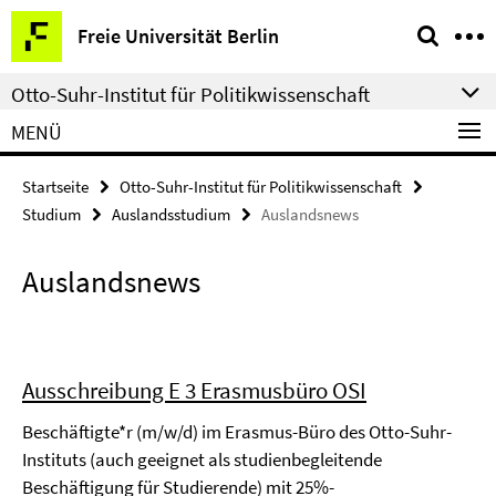
Springe
Service-
Freie Universität Berlin
direkt
Navigation
zu
Otto-Suhr-Institut für Politikwissenschaft
Inhalt
MENÜ
Startseite
Otto-Suhr-Institut für Politikwissenschaft
Studium
Auslandsstudium
Auslandsnews
Auslandsnews
Ausschreibung E 3 Erasmusbüro OSI
Beschäftigte*r (m/w/d) im Erasmus-Büro des Otto-Suhr-
Instituts (auch geeignet als studienbegleitende
Beschäftigung für Studierende) mit 25%-