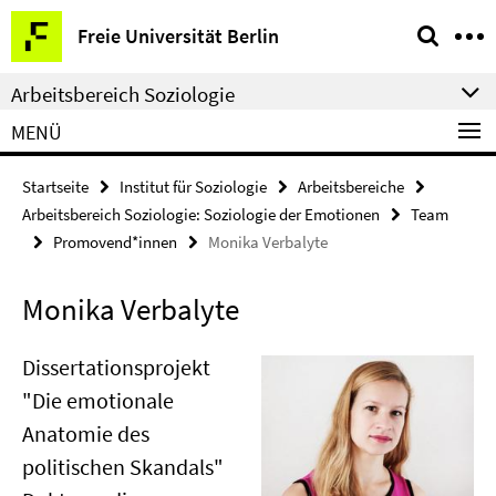
Springe
Service-
Freie Universität Berlin
direkt
Navigation
zu
Arbeitsbereich Soziologie
Inhalt
MENÜ
Startseite
Institut für Soziologie
Arbeitsbereiche
Arbeitsbereich Soziologie: Soziologie der Emotionen
Team
Promovend*innen
Monika Verbalyte
Monika Verbalyte
Dissertationsprojekt
"Die emotionale
Anatomie des
politischen Skandals"