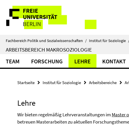
Springe
Service-
direkt
zu
Navigation
Inhalt
Fachbereich Politik und Sozialwissenschaften
/
Institut für Soziologie
ARBEITSBEREICH MAKROSOZIOLOGIE
TEAM
FORSCHUNG
LEHRE
KONTAKT
Startseite
Institut für Soziologie
Arbeitsbereiche
Ar
Lehre
Wir bieten regelmäßig Lehrveranstaltungen im
Master o
betreuen Masterarbeiten zu aktuellen Forschungsthemen