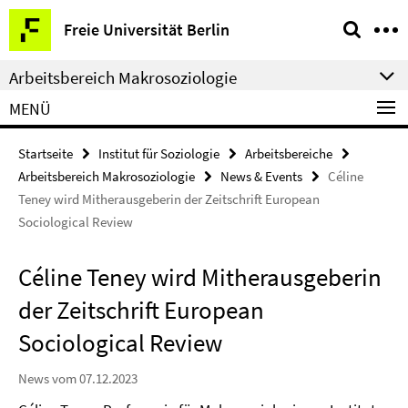
Springe
Service-
Freie Universität Berlin
direkt
Navigation
zu
Arbeitsbereich Makrosoziologie
Inhalt
MENÜ
Startseite
Institut für Soziologie
Arbeitsbereiche
Arbeitsbereich Makrosoziologie
News & Events
Céline
Teney wird Mitherausgeberin der Zeitschrift European
Sociological Review
Céline Teney wird Mitherausgeberin
der Zeitschrift European
Sociological Review
News vom 07.12.2023