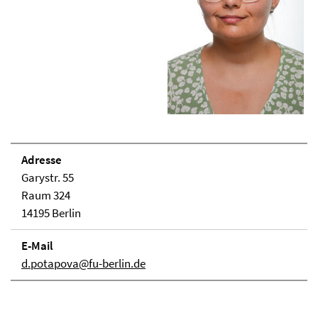
Adresse
Garystr. 55
Raum 324
14195 Berlin
E-Mail
d.potapova@fu-berlin.de