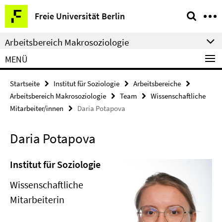
Springe
Service-
Freie Universität Berlin
direkt
Navigation
zu
Arbeitsbereich Makrosoziologie
Inhalt
MENÜ
Startseite
Institut für Soziologie
Arbeitsbereiche
Arbeitsbereich Makrosoziologie
Team
Wissenschaftliche
Mitarbeiter/innen
Daria Potapova
Daria Potapova
Institut für Soziologie
Wissenschaftliche
Mitarbeiterin