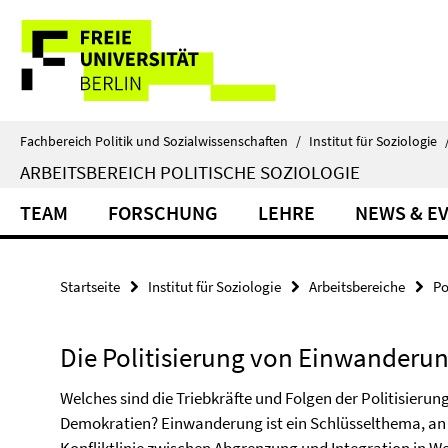
Springe
Service-
direkt
zu
Navigation
Inhalt
Fachbereich Politik und Sozialwissenschaften
/
Institut für Soziologie
ARBEITSBEREICH POLITISCHE SOZIOLOGIE
TEAM
FORSCHUNG
LEHRE
NEWS & E
Startseite
Institut für Soziologie
Arbeitsbereiche
Po
Die Politisierung von Einwanderu
Welches sind die Triebkräfte und Folgen der Politisier
Demokratien? Einwanderung ist ein Schlüsselthema, an