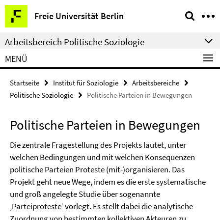
Springe
Service-
Freie Universität Berlin
direkt
Navigation
zu
Arbeitsbereich Politische Soziologie
Inhalt
MENÜ
Startseite
Institut für Soziologie
Arbeitsbereiche
Politische Soziologie
Politische Parteien in Bewegungen
Politische Parteien in Bewegungen
Die zentrale Fragestellung des Projekts lautet, unter
welchen Bedingungen und mit welchen Konsequenzen
politische Parteien Proteste (mit-)organisieren. Das
Projekt geht neue Wege, indem es die erste systematische
und groß angelegte Studie über sogenannte
‚Parteiproteste‘ vorlegt. Es stellt dabei die analytische
Zuordnung von bestimmten kollektiven Akteuren zu