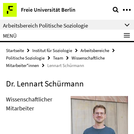
Springe
Service-
Freie Universität Berlin
direkt
Navigation
zu
Arbeitsbereich Politische Soziologie
Inhalt
MENÜ
Startseite
Institut für Soziologie
Arbeitsbereiche
Politische Soziologie
Team
Wissenschaftliche
Mitarbeiter*innen
Lennart Schürmann
Dr. Lennart Schürmann
Wissenschaftlicher
Mitarbeiter