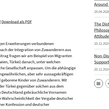
Around 
29.04.202
|
Download als PDF
The Dis
Philoso
Attitude
igen Erweiterungen verbundenen
20.12.202
e nach der Integration von Zuwanderern aus
itrag fragen wir am Beispiel von Migranten
Non-Dis
ien, Türkei) danach, unter welchen
Support
he Gesellschaft anpassen. Um die abhängige
20.12.202
ungewöhnlichen, aber sehr aussagekräftigen
d geborene Kinder von Zuwanderern. Mit
 der Türkei gegenüber solchen aus dem
n Deutschland gebräuchliche Vornamen
ie Wahrscheinlichkeit der Vergabe deutscher
her Konfession und deutscher