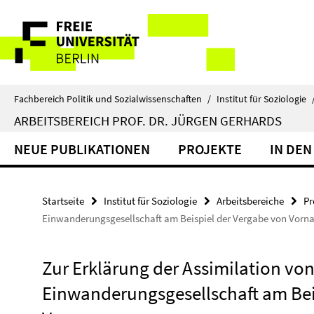
Springe
Service-
direkt
zu
Navigation
Inhalt
Fachbereich Politik und Sozialwissenschaften
/
Institut für Soziologie
ARBEITSBEREICH PROF. DR. JÜRGEN GERHARDS
NEUE PUBLIKATIONEN
PROJEKTE
IN DEN
Startseite
Institut für Soziologie
Arbeitsbereiche
Pr
Einwanderungsgesellschaft am Beispiel der Vergabe von Vor
Zur Erklärung der Assimilation vo
Einwanderungsgesellschaft am Bei