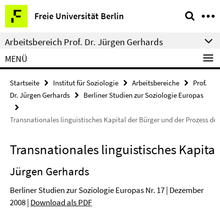
Springe
Service-
Freie Universität Berlin
direkt
Navigation
zu
Arbeitsbereich Prof. Dr. Jürgen Gerhards
Inhalt
MENÜ
Startseite
Institut für Soziologie
Arbeitsbereiche
Prof.
Dr. Jürgen Gerhards
Berliner Studien zur Soziologie Europas
Transnationales linguistisches Kapital der Bürger und der Prozess de
Transnationales linguistisches Kapita
Jürgen Gerhards
Berliner Studien zur Soziologie Europas Nr. 17 | Dezember
2008 |
Download als PDF