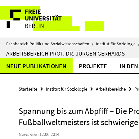
Springe
Service-
direkt
zu
Navigation
Inhalt
Fachbereich Politik und Sozialwissenschaften
/
Institut für Soziologie
ARBEITSBEREICH PROF. DR. JÜRGEN GERHARDS
NEUE PUBLIKATIONEN
PROJEKTE
IN DEN
Startseite
Institut für Soziologie
Arbeitsbereiche
Pr
Spannung bis zum Abpfiff – Die Pr
Fußballweltmeisters ist schwieriger
News vom 12.06.2014