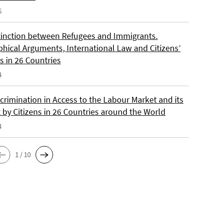
6
tinction between Refugees and Immigrants.
phical Arguments, International Law and Citizens’
s in 26 Countries
4
crimination in Access to the Labour Market and its
 by Citizens in 26 Countries around the World
4
1 / 10