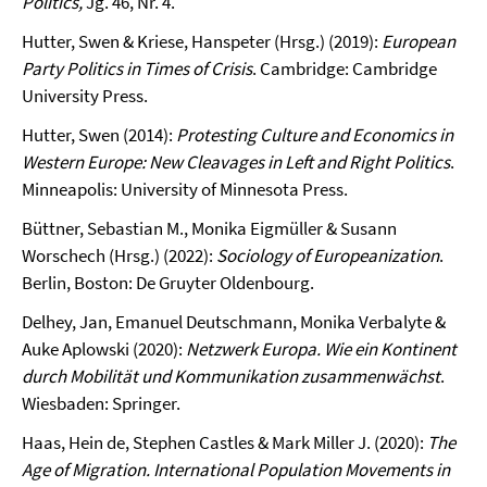
Politics,
Jg. 46, Nr. 4.
Hutter, Swen & Kriese, Hanspeter (Hrsg.) (2019):
European
Party Politics in Times of Crisis
. Cambridge: Cambridge
University Press.
Hutter, Swen (2014):
Protesting Culture and Economics in
Western Europe: New Cleavages in Left and Right Politics
.
Minneapolis: University of Minnesota Press.
Büttner, Sebastian M., Monika Eigmüller & Susann
Worschech (Hrsg.) (2022):
Sociology of Europeanization
.
Berlin, Boston: De Gruyter Oldenbourg.
Delhey, Jan, Emanuel Deutschmann, Monika Verbalyte &
Auke Aplowski (2020):
Netzwerk Europa. Wie ein Kontinent
durch Mobilität und Kommunikation zusammenwächst
.
Wiesbaden: Springer.
Haas, Hein de, Stephen Castles & Mark Miller J. (2020):
The
Age of Migration. International Population Movements in