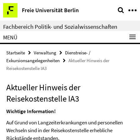
Springe
Service-
Freie Universität Berlin
direkt
Navigation
zu
Fachbereich Politik- und Sozialwissenschaften
Inhalt
MENÜ
Startseite
Verwaltung
Dienstreise- /
Exkursionsangelegenheiten
Aktueller Hinweis der
Reisekostenstelle IA3
Aktueller Hinweis der
Reisekostenstelle IA3
Wichtige Information!
Auf Grund von Langzeiterkrankungen und personellen
Wechseln sind in der Reisekostenstelle erhebliche
Rückstände entstanden.