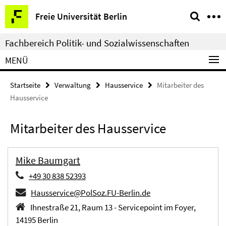
Springe
Service-
Freie Universität Berlin
direkt
Navigation
zu
Fachbereich Politik- und Sozialwissenschaften
Inhalt
MENÜ
Startseite
Verwaltung
Hausservice
Mitarbeiter des
Hausservice
Mitarbeiter des Hausservice
Mike Baumgart
+49 30 838 52393
Hausservice@PolSoz.FU-Berlin.de
Ihnestraße 21, Raum 13 - Servicepoint im Foyer,
14195 Berlin