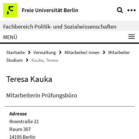
Springe
Service-
Freie Universität Berlin
direkt
Navigation
zu
Fachbereich Politik- und Sozialwissenschaften
Inhalt
MENÜ
Startseite
Verwaltung
Mitarbeiter/-innen
Mitarbeiter
Studium
Kauka, Teresa
Teresa Kauka
Mitarbeiterin Prüfungsbüro
Adresse
Ihnestraße 21
Raum 307
14195 Berlin