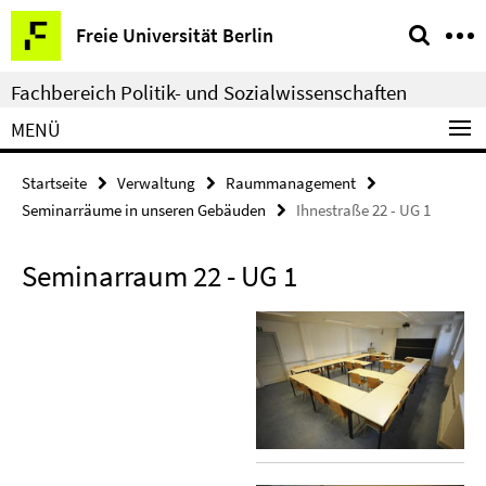
Springe
Service-
Freie Universität Berlin
direkt
Navigation
zu
Fachbereich Politik- und Sozialwissenschaften
Inhalt
MENÜ
Startseite
Verwaltung
Raummanagement
Seminarräume in unseren Gebäuden
Ihnestraße 22 - UG 1
Seminarraum 22 - UG 1