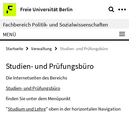
Springe
Service-
Freie Universität Berlin
direkt
Navigation
zu
Fachbereich Politik- und Sozialwissenschaften
Inhalt
MENÜ
Startseite
Verwaltung
Studien- und Prüfungsbüro
Studien- und Prüfungsbüro
Die Internetseiten des Bereichs
Studien- und Prüfungsbüro
finden Sie unter dem Menüpunkt
"
Studium und Lehre
" oben in der horizontalen Navigation