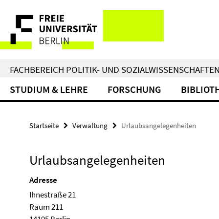
Springe
Service-
direkt
zu
Navigation
Inhalt
FACHBEREICH POLITIK- UND SOZIALWISSENSCHAFTE
STUDIUM & LEHRE
FORSCHUNG
BIBLIOT
Startseite
Verwaltung
Urlaubsangelegenheiten
Urlaubsangelegenheiten
Adresse
Ihnestraße 21
Raum 211