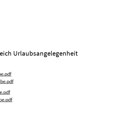
eich Urlaubsangelegenheit
e.pdf
be.pdf
e.pdf
be.pdf