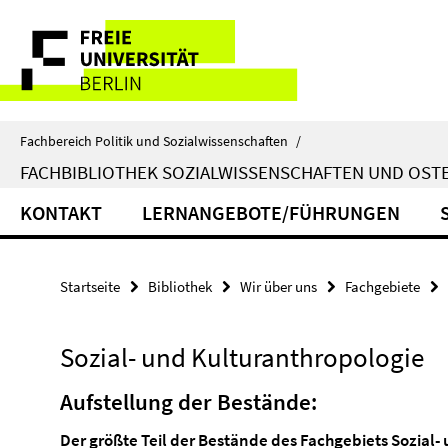
Springe
Service-
direkt
zu
Navigation
Inhalt
Fachbereich Politik und Sozialwissenschaften
/
FACHBIBLIOTHEK SOZIALWISSENSCHAFTEN UND OS
KONTAKT
LERNANGEBOTE/FÜHRUNGEN
Startseite
Bibliothek
Wir über uns
Fachgebiete
Sozial- und Kulturanthropologie
Aufstellung der Bestände:
Der größte Teil der Bestände des Fachgebiets Sozial-