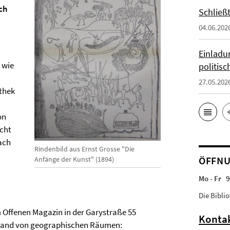
ch
Schließ
04.06.202
Einladun
 wie
politis
27.05.202
othek
on
icht
nach
Rindenbild aus Ernst Grosse "Die
ÖFFNU
Anfänge der Kunst" (1894)
Mo - Fr 9
Die Bibli
im Offenen Magazin in der Garystraße 55
Konta
anhand von geographischen Räumen: