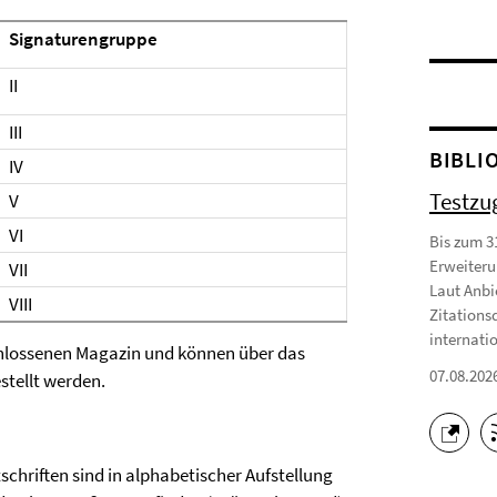
Signaturengruppe
II
III
BIBLI
IV
Testzu
V
VI
Bis zum 3
Erweiteru
VII
Laut Anbi
VIII
Zitations
internatio
chlossenen Magazin und können über das
07.08.202
stellt werden.
schriften sind in alphabetischer Aufstellung