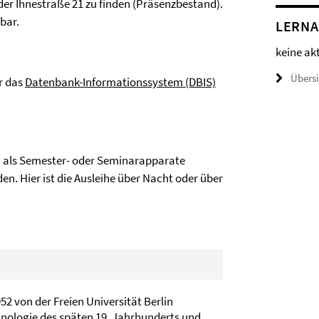
der Ihnestraße 21 zu finden (Präsenzbestand).
bar.
LERN
keine ak
Übers
r das
Datenbank-Informationssystem (DBIS)
 als Semester- oder Seminarapparate
den. Hier ist die Ausleihe über Nacht oder über
 von der Freien Universität Berlin
hnologie des späten 19. Jahrhunderts und