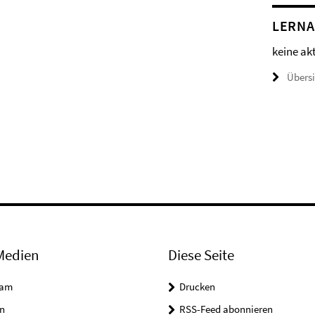
LERN
keine ak
Übers
Medien
Diese Seite
ram
Drucken
n
RSS-Feed abonnieren