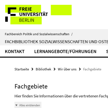
Springe
Service-
direkt
zu
Navigation
Inhalt
Fachbereich Politik und Sozialwissenschaften
/
FACHBIBLIOTHEK SOZIALWISSENSCHAFTEN UND OS
KONTAKT
LERNANGEBOTE/FÜHRUNGEN
Startseite
Bibliothek
Wir über uns
Fachgebiete
Fachgebiete
Hier finden Sie Informationen über die vertretenen Fach
Alles einblenden