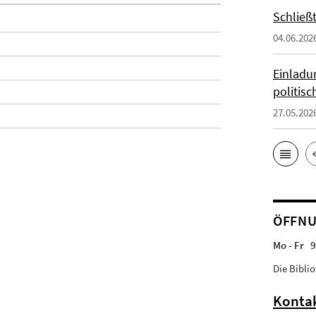
Schließ
04.06.202
Einladun
politis
27.05.202
ÖFFNU
Mo - Fr 9
Die Bibli
Konta