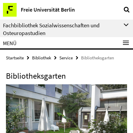
Springe
Service-
Freie Universität Berlin
direkt
Navigation
zu
Fachbibliothek Sozialwissenschaften und
Inhalt
Osteuropastudien
MENÜ
Startseite
Bibliothek
Service
Bibliotheksgarten
Bibliotheksgarten