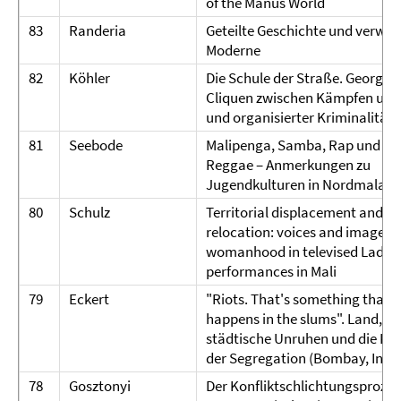
of the Manus World
83
Randeria
Geteilte Geschichte und verwo
Moderne
82
Köhler
Die Schule der Straße. Georgis
Cliquen zwischen Kämpfen um 
und organisierter Kriminalität.
81
Seebode
Malipenga, Samba, Rap und
Reggae – Anmerkungen zu
Jugendkulturen in Nordmalawi
80
Schulz
Territorial displacement and m
relocation: voices and images o
womanhood in televised Ladili
performances in Mali
79
Eckert
"Riots. That's something that
happens in the slums". Land,
städtische Unruhen und die Poli
der Segregation (Bombay, Indi
78
Gosztonyi
Der Konfliktschlichtungsprozeß