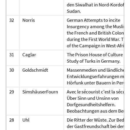
den Siwalhat in Nord-Kordofan
Sudan.
32
Norris
German Attempts to incite
Insurgency among the Muslims 
the French and British Colonies
during the First World War. The
of the Campaign in West-Africa
31
Caglar
The Prison House of Culture in 
Study of Turks in Germany.
30
Goldschmidt
Massenmedien und ländliche
Entwicklungserfahrungen mit
Hörfunk unter Bauern in Peru.
29
SimshäuserFourn
Avec le sécourist c'est la sécurit
Über Sinn und Unsinn von
Dorfgesundheitshelfern.
Beobachtungen aus dem Benin
28
Uhl
Die Ritter der Wüste. Zur Bede
der Gastfreundschaft bei der