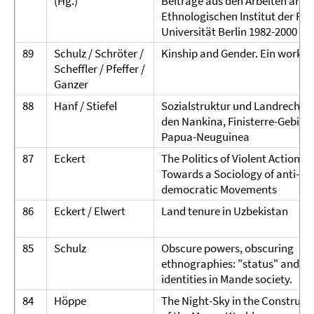
(Hg.)
Beiträge aus den Arbeiten am
Ethnologischen Institut der Fre
Universität Berlin 1982-2000
89
Schulz / Schröter /
Kinship and Gender. Ein works
Scheffler / Pfeffer /
Ganzer
88
Hanf / Stiefel
Sozialstruktur und Landrechte 
den Nankina, Finisterre-Gebirge
Papua-Neuguinea
87
Eckert
The Politics of Violent Action.
Towards a Sociology of anti-
democratic Movements
86
Eckert / Elwert
Land tenure in Uzbekistan
85
Schulz
Obscure powers, obscuring
ethnographies: "status" and so
identities in Mande society.
84
Höppe
The Night-Sky in the Construct