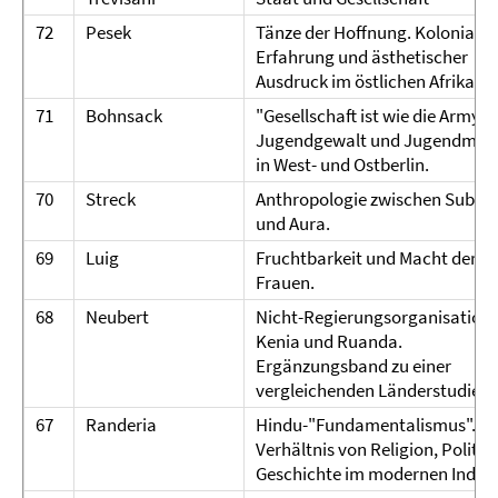
72
Pesek
Tänze der Hoffnung. Koloniale
Erfahrung und ästhetischer
Ausdruck im östlichen Afrika.
71
Bohnsack
"Gesellschaft ist wie die Army".
Jugendgewalt und Jugendmili
in West- und Ostberlin.
70
Streck
Anthropologie zwischen Subst
und Aura.
69
Luig
Fruchtbarkeit und Macht der
Frauen.
68
Neubert
Nicht-Regierungsorganisatione
Kenia und Ruanda.
Ergänzungsband zu einer
vergleichenden Länderstudie.
67
Randeria
Hindu-"Fundamentalismus". Z
Verhältnis von Religion, Politik
Geschichte im modernen Indien