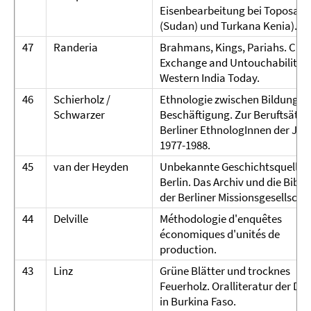
Eisenbearbeitung bei Toposa
(Sudan) und Turkana Kenia).
47
Randeria
Brahmans, Kings, Pariahs. Cast
Exchange and Untouchability i
Western India Today.
46
Schierholz /
Ethnologie zwischen Bildung u
Schwarzer
Beschäftigung. Zur Beruftsätigk
Berliner EthnologInnen der Jah
1977-1988.
45
van der Heyden
Unbekannte Geschichtsquellen 
Berlin. Das Archiv und die Bibli
der Berliner Missionsgesellschaf
44
Delville
Méthodologie d'enquêtes
économiques d'unités de
production.
43
Linz
Grüne Blätter und trocknes
Feuerholz. Oralliteratur der Da
in Burkina Faso.