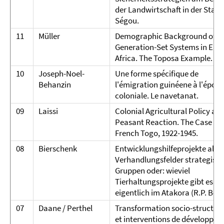
der Landwirtschaft in der Stadt
Ségou.
11
Müller
Demographic Background of
Generation-Set Systems in East
Africa. The Toposa Example.
10
Joseph-Noel-
Une forme spécifique de
Behanzin
l'émigration guinéene à l'époq
coloniale. Le navetanat.
09
Laissi
Colonial Agricultural Policy an
Peasant Reaction. The Case of
French Togo, 1922-1945.
08
Bierschenk
Entwicklungshilfeprojekte als
Verhandlungsfelder strategisc
Gruppen oder: wieviel
Tierhaltungsprojekte gibt es
eigentlich im Atakora (R.P. Beni
07
Daane / Perthel
Transformation socio-structure
et interventions de développe