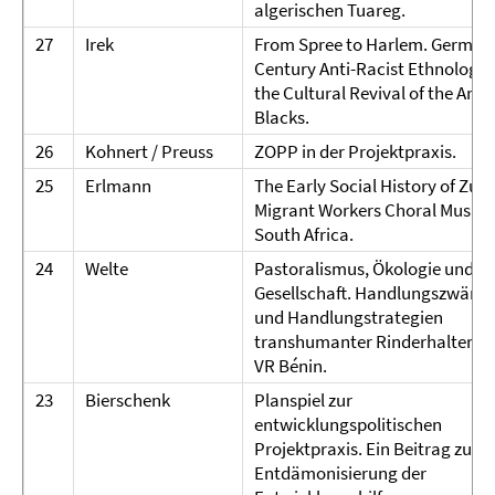
algerischen Tuareg.
27
Irek
From Spree to Harlem. German
Century Anti-Racist Ethnology
the Cultural Revival of the Ame
Blacks.
26
Kohnert / Preuss
ZOPP in der Projektpraxis.
25
Erlmann
The Early Social History of Zulu
Migrant Workers Choral Musik i
South Africa.
24
Welte
Pastoralismus, Ökologie und
Gesellschaft. Handlungszwäng
und Handlungstrategien
transhumanter Rinderhalter in
VR Bénin.
23
Bierschenk
Planspiel zur
entwicklungspolitischen
Projektpraxis. Ein Beitrag zur
Entdämonisierung der