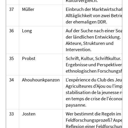
Kulturvergleich.
37
Müller
Einbruch der Marktwirtschaft in
Alltäglichkeit von zwei Betrieb
der ehemaligen DDR.
36
Long
Auf der Suche nach einer Soziol
der ländlichen Entwicklung.
Akteure, Strukturen und
Intervention.
35
Probst
Schrift, Kultur, Schriftkultur.
Ergebnisse und Perspektiven ei
ethnologischen Forschungsfeld
34
Ahouhounkpanzon
L'expérience du Club des Jeune
Agriculteures d'Ajou ou l'impos
stabilisation de la jeunesse rura
en temps de crise de l'économi
paysanne.
33
Josten
Wer bestimmt die Regeln im
Feldforschungsprozeß? Aspekte
Reflexion einer Feldforschung b