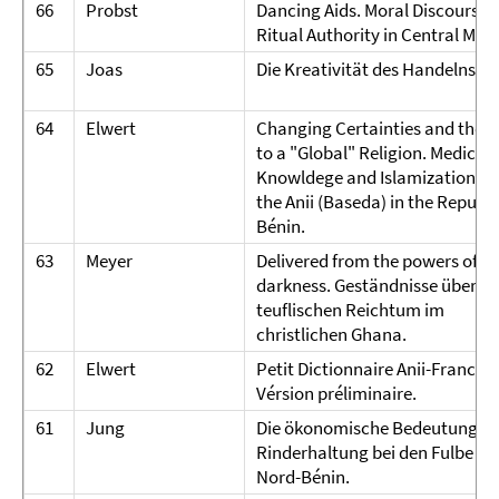
66
Probst
Dancing Aids. Moral Discourses
Ritual Authority in Central Mal
65
Joas
Die Kreativität des Handelns.
64
Elwert
Changing Certainties and the 
to a "Global" Religion. Medical
Knowldege and Islamization 
the Anii (Baseda) in the Republi
Bénin.
63
Meyer
Delivered from the powers of
darkness. Geständnisse über d
teuflischen Reichtum im
christlichen Ghana.
62
Elwert
Petit Dictionnaire Anii-Francais
Vérsion préliminaire.
61
Jung
Die ökonomische Bedeutung de
Rinderhaltung bei den Fulbe in
Nord-Bénin.