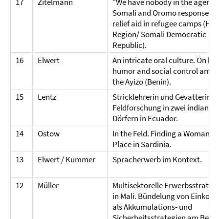
17
Zitelmann
"We have nobody in the agencie
Somali and Oromo response to
relief aid in refugee camps (Hir
Region/ Somali Democratic
Republic).
16
Elwert
An intricate oral culture. On his
humor and social control amo
the Ayizo (Benin).
15
Lentz
Stricklehrerin und Gevatterin.
Feldforschung in zwei indianis
Dörfern in Ecuador.
14
Ostow
In the Feld. Finding a Woman's
Place in Sardinia.
13
Elwert / Kummer
Spracherwerb im Kontext.
12
Müller
Multisektorelle Erwerbsstrateg
in Mali. Bündelung von Einko
als Akkumulations- und
Sicherheitsstrategien am Beisp