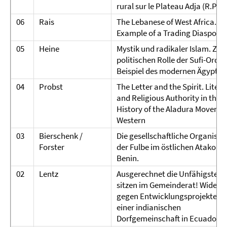
rural sur le Plateau Adja (R.P.Bé
06
Rais
The Lebanese of West Africa. An
Example of a Trading Diaspora.
05
Heine
Mystik und radikaler Islam. Zur
politischen Rolle der Sufi-Orde
Beispiel des modernen Ägypten
04
Probst
The Letter and the Spirit. Liter
and Religious Authority in the
History of the Aladura Movemen
Western
03
Bierschenk /
Die gesellschaftliche Organisat
Forster
der Fulbe im östlichen Atakora/
Benin.
02
Lentz
Ausgerechnet die Unfähigsten
sitzen im Gemeinderat! Widers
gegen Entwicklungsprojekte in
einer indianischen
Dorfgemeinschaft in Ecuador.