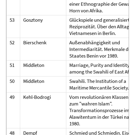
einer Ethnographie der Gewalt
Horn von Afrika.
53
Gosztony
Glückspiele und generalisierte
Reziprozität. Über den Alltag j
Vietnamesen in Berlin.
52
Bierschenk
Außenabhängigkeit und
Intermediarität. Merkmale des
Staates Benin vor 1989.
51
Middleton
Marriage, Purity and Identity
among the Swahili of East Afric
50
Middleton
Swahili. The Institution of a
Maritime Mercantile Society.
49
Kehl-Bodrogi
Vom revolutionären Klassenka
zum "wahren Islam".
Transformationsprozesse im
Alawitentum in der Türkei nach
1980.
48
Dempf
Schmied und Schmiedin. Eisen