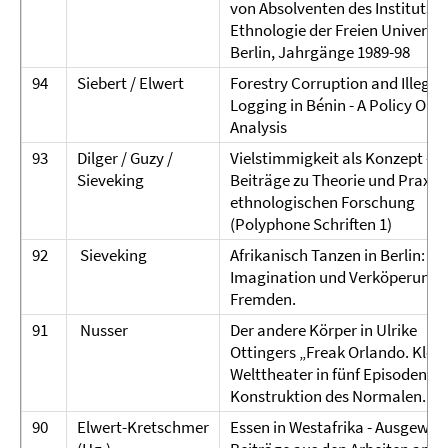
von Absolventen des Instituts f
Ethnologie der Freien Universit
Berlin, Jahrgänge 1989-98
94
Siebert / Elwert
Forestry Corruption and Illegal
Logging in Bénin - A Policy Ori
Analysis
93
Dilger / Guzy /
Vielstimmigkeit als Konzept -
Sieveking
Beiträge zu Theorie und Praxis 
ethnologischen Forschung
(Polyphone Schriften 1)
92
Sieveking
Afrikanisch Tanzen in Berlin:
Imagination und Verköperung 
Fremden.
91
Nusser
Der andere Körper in Ulrike
Ottingers „Freak Orlando. Klein
Welttheater in fünf Episoden". 
Konstruktion des Normalen.
90
Elwert-Kretschmer
Essen in Westafrika - Ausgewäh