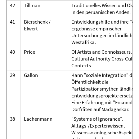
42
Tillman
Traditionelles Wissen und Ökol
in den peruanischen Anden.
41
Bierschenk /
Entwicklungshilfe und ihre Folg
Elwert
Ergebnisse empirischer
Untersuchungen im ländlichen
Westafrika.
40
Price
Of Artists and Connoisseurs.
Cultural Authority Cross-Cultur
Contexts.
39
Gallon
Kann "soziale Integration" dur
Öffentlichkeit die
Partizipationsmythen ländliche
Entwicklungsprojekte ersetzen
Eine Erfahrung mit "Fokonolon
Dorfräten auf Madagaskar.
38
Lachenmann
"Systems of Ignorance".
Alltags-/Expertenwissen,
Wissenssoziologische Aspekte 