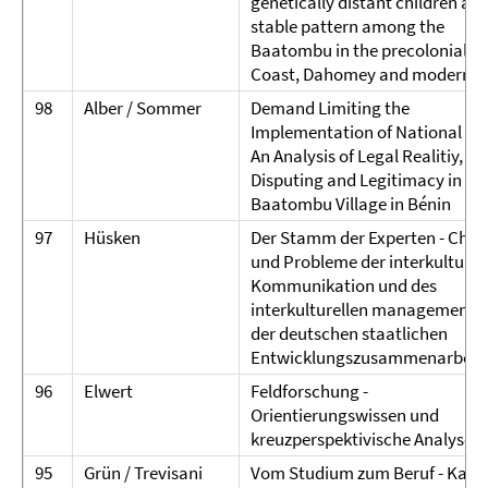
genetically distant children as 
stable pattern among the
Baatombu in the precolonial S
Coast, Dahomey and modern B
98
Alber / Sommer
Demand Limiting the
Implementation of National La
An Analysis of Legal Realitiy,
Disputing and Legitimacy in a
Baatombu Village in Bénin
97
Hüsken
Der Stamm der Experten - Cha
und Probleme der interkulturel
Kommunikation und des
interkulturellen managements 
der deutschen staatlichen
Entwicklungszusammenarbeit
96
Elwert
Feldforschung -
Orientierungswissen und
kreuzperspektivische Analyse
95
Grün / Trevisani
Vom Studium zum Beruf - Karri