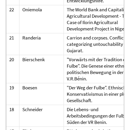
Entwicklungshilfe.
22
Oniemola
The World Bank and Capitalist
Agricultural Development - The
Case of Ilorin Agricultural
Development Project in Nigeria
21
Randeria
Carrion and corpses. Conflict in
categorizing untouchability in
Gujarat.
20
Bierschenk
"Vorwärts mit der Tradition der
Fulbe". Die Genese einer ethnisc
politischen Bewegung in der
V.R.Bénin.
19
Boesen
"Der Weg der Fulbe". Ethnischer
Konservativismus in einer plur
Gesellschaft.
18
Schneider
Die Lebens- und
Arbeitsbedingungen der Fulbe 
Süden der VR Benin.