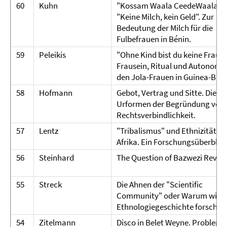
60
Kuhn
"Kossam Waala CeedeWaala" -
"Keine Milch, kein Geld". Zur
Bedeutung der Milch für die
Fulbefrauen in Bénin.
59
Peleikis
"Ohne Kind bist du keine Frau..."
Frausein, Ritual und Autonomie
den Jola-Frauen in Guinea-Biss
58
Hofmann
Gebot, Vertrag und Sitte. Die
Urformen der Begründung von
Rechtsverbindlichkeit.
57
Lentz
"Tribalismus" und Ethnizität in
Afrika. Ein Forschungsüberblic
56
Steinhard
The Question of Bazwezi Revisi
55
Streck
Die Ahnen der "Scientific
Community" oder Warum wir ü
Ethnologiegeschichte forschen
54
Zitelmann
Disco in Belet Weyne. Probleme