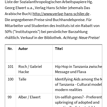
Liste der Sozialanthropologischen Arbeitspapiere Hg.
Georg Elwert u.a., Verlag Hans Schiler (ehemals Das
Arabische Buch)
http://www.verlag-hans-schiler.de
.
Die angegebenen Preise sind Buchhandelspreise. Für
Mitarbeiter und Studenten des Instituts ist ein Rabatt von
50% ("Institutspreis") bei persönlicher Barzahlung
rhältlich. Verkauf in der Bibliothek.
Achtung: Neue Preise!
Nr.
Autor
Titel
101
Roch / Gabriel
Hip Hop in Tanzania zwischen
Hacke
Message und Flava
100
Talle
Identifying Aids among the Maa
of Tanzania - Cultural models 
modern realities
99
Alber / Elwert
Un-selfish genes? - Preferential
upbringing of adopted and