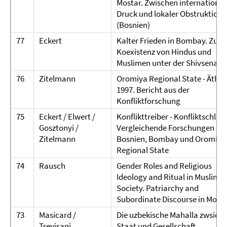
Mostar. Zwischen internationa
Druck und lokaler Obstruktion
(Bosnien)
77
Eckert
Kalter Frieden in Bombay. Zur
Koexistenz von Hindus und
Muslimen unter der Shivsena
76
Zitelmann
Oromiya Regional State - Äthio
1997. Bericht aus der
Konfliktforschung
75
Eckert / Elwert /
Konflikttreiber - Konfliktschlich
Gosztonyi /
Vergleichende Forschungen in
Zitelmann
Bosnien, Bombay und Oromiya
Regional State
74
Rausch
Gender Roles and Religious
Ideology and Ritual in Muslim
Society. Patriarchy and
Subordinate Discourse in Moro
73
Masicard /
Die uzbekische Mahalla zwsich
Trevisani
Staat und Gesellschaft