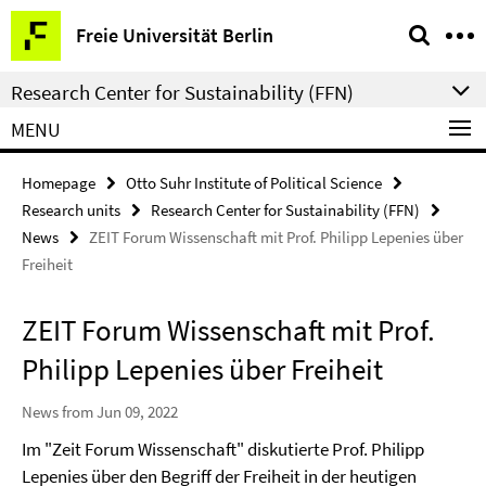
Springe
Service
Freie Universität Berlin
direkt
Navigation
zu
Research Center for Sustainability (FFN)
Inhalt
MENU
Homepage
Otto Suhr Institute of Political Science
Research units
Research Center for Sustainability (FFN)
News
ZEIT Forum Wissenschaft mit Prof. Philipp Lepenies über
Freiheit
ZEIT Forum Wissenschaft mit Prof.
Philipp Lepenies über Freiheit
News from Jun 09, 2022
Im "Zeit Forum Wissenschaft" diskutierte Prof. Philipp
Lepenies über den Begriff der Freiheit in der heutigen