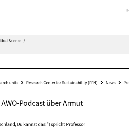
H
itical Science
/
arch units
Research Center for Sustainability (FFN)
News
Pr
en AWO-Podcast über Armut
chland, Du kannst das!") spricht Professor