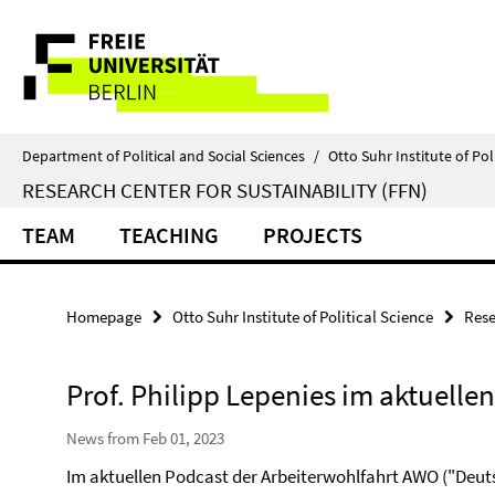
Springe
Service
direkt
zu
Navigation
Inhalt
Department of Political and Social Sciences
/
Otto Suhr Institute of Pol
RESEARCH CENTER FOR SUSTAINABILITY (FFN)
TEAM
TEACHING
PROJECTS
Homepage
Otto Suhr Institute of Political Science
Rese
Prof. Philipp Lepenies im aktuell
News from Feb 01, 2023
Im aktuellen Podcast der Arbeiterwohlfahrt AWO ("Deuts