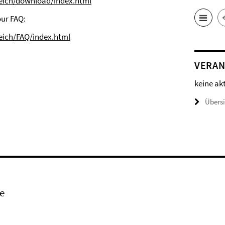
reich/download/index.html
our FAQ:
reich/FAQ/index.html
VERAN
keine ak
Übers
e