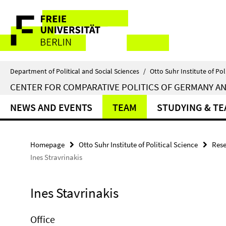
Springe
Service
direkt
zu
Navigation
Inhalt
Department of Political and Social Sciences
/
Otto Suhr Institute of Pol
CENTER FOR COMPARATIVE POLITICS OF GERMANY A
NEWS AND EVENTS
TEAM
STUDYING & T
Homepage
Otto Suhr Institute of Political Science
Rese
Ines Stravrinakis
Ines Stavrinakis
Office