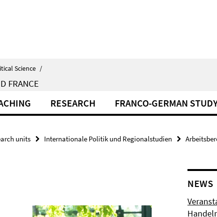
itical Science
/
ND FRANCE
EACHING
RESEARCH
FRANCO-GERMAN STUD
arch units
Internationale Politik und Regionalstudien
Arbeitsber
NEWS
Veransta
Handeln 