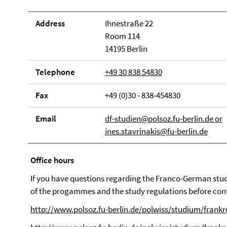
Address
Ihnestraße 22
Room 114
14195 Berlin
Telephone
+49 30 838 54830
Fax
+49 (0)30 - 838-454830
Email
df-studien@polsoz.fu-berlin.de or
ines.stavrinakis@fu-berlin.de
Office hours
If you have questions regarding the Franco-German stu
of the progammes and the study regulations before con
http://www.polsoz.fu-berlin.de/polwiss/studium/frankr