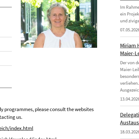
Im Rahmen
ein Proje
und zivige
07.05.202
Miriam 
Maier-Le
Der von d
Maier-Lei
besonders
verliehen.
Ausgezeic
13.04.202
dy programmes, please consult the websites
Delegati
tacting us.
Austaus
eich/index.html
18.03.202