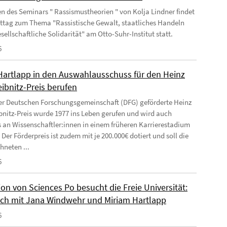
 des Seminars " Rassismustheorien " von Kolja Lindner findet
kttag zum Thema "Rassistische Gewalt, staatliches Handeln
sellschaftliche Solidarität" am Otto-Suhr-Institut statt.
6
Hartlapp in den Auswahlausschuss für den Heinz
ibnitz-Preis berufen
er Deutschen Forschungsgemeinschaft (DFG) geförderte Heinz
bnitz-Preis wurde 1977 ins Leben gerufen und wird auch
 an Wissenschaftler:innen in einem früheren Karrierestadium
 Der Förderpreis ist zudem mit je 200.000€ dotiert und soll die
hneten ...
6
on von Sciences Po besucht die Freie Universität:
ch mit Jana Windwehr und Miriam Hartlapp
6