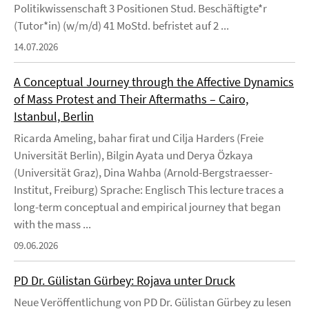
Politikwissenschaft 3 Positionen Stud. Beschäftigte*r
(Tutor*in) (w/m/d) 41 MoStd. befristet auf 2 ...
14.07.2026
A Conceptual Journey through the Affective Dynamics
of Mass Protest and Their Aftermaths – Cairo,
Istanbul, Berlin
Ricarda Ameling, bahar firat und Cilja Harders (Freie
Universität Berlin), Bilgin Ayata und Derya Özkaya
(Universität Graz), Dina Wahba (Arnold-Bergstraesser-
Institut, Freiburg) Sprache: Englisch This lecture traces a
long-term conceptual and empirical journey that began
with the mass ...
09.06.2026
PD Dr. Gülistan Gürbey: Rojava unter Druck
Neue Veröffentlichung von PD Dr. Gülistan Gürbey zu lesen