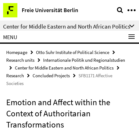
Springe
Service
Freie Universität Berlin
direkt
Navigation
zu
Center for Middle Eastern and North African Politics
Inhalt
MENU
Homepage
Otto Suhr Institute of Political Science
Research units
Internationale Politik und Regionalstudien
Center for Middle Eastern and North African Politics
Research
Concluded Projects
SFB1171 Affective
Societies
Emotion and Affect within the
Context of Authoritarian
Transformations