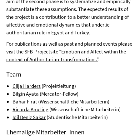
aim of the second phase is to systematize and empirically
substantiate these assumptions. The expected results of
the project is a contribution to a better understanding of
affective and emotional dynamics that underlie
authoritarian rule in Egypt and Turkey.
For publications as well as past and planned events please
visit the
SFB-Projectsite "Emotion and Affect within the
context of Authoritarian Transfromations"
.
Team
Cilja Harders
(Projektleitung)
Bilgin Ayata
(Mercator-Fellow)
Bahar Fırat
(Wissenschaftliche Mitarbeiterin)
Ricarda Ameling
(Wissenschaftliche Mitarbeiterin)
Idil Deniz Sakar
(Studentische Mitarbeiterin)
Ehemalige Mitarbeiter_innen