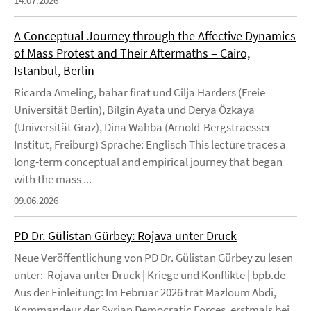
14.07.2026
A Conceptual Journey through the Affective Dynamics
of Mass Protest and Their Aftermaths – Cairo,
Istanbul, Berlin
Ricarda Ameling, bahar firat und Cilja Harders (Freie
Universität Berlin), Bilgin Ayata und Derya Özkaya
(Universität Graz), Dina Wahba (Arnold-Bergstraesser-
Institut, Freiburg) Sprache: Englisch This lecture traces a
long-term conceptual and empirical journey that began
with the mass ...
09.06.2026
PD Dr. Gülistan Gürbey: Rojava unter Druck
Neue Veröffentlichung von PD Dr. Gülistan Gürbey zu lesen
unter: Rojava unter Druck | Kriege und Konflikte | bpb.de
Aus der Einleitung: Im Februar 2026 trat Mazloum Abdi,
Kommandeur der Syrian Democratic Forces, erstmals bei