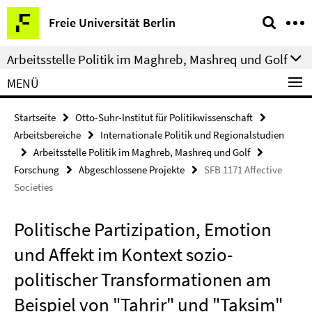
Springe
Service-
Freie Universität Berlin
direkt
Navigation
zu
Arbeitsstelle Politik im Maghreb, Mashreq und Golf
Inhalt
MENÜ
Startseite
Otto-Suhr-Institut für Politikwissenschaft
Arbeitsbereiche
Internationale Politik und Regionalstudien
Arbeitsstelle Politik im Maghreb, Mashreq und Golf
Forschung
Abgeschlossene Projekte
SFB 1171 Affective
Societies
Politische Partizipation, Emotion
und Affekt im Kontext sozio-
politischer Transformationen am
Beispiel von "Tahrir" und "Taksim"