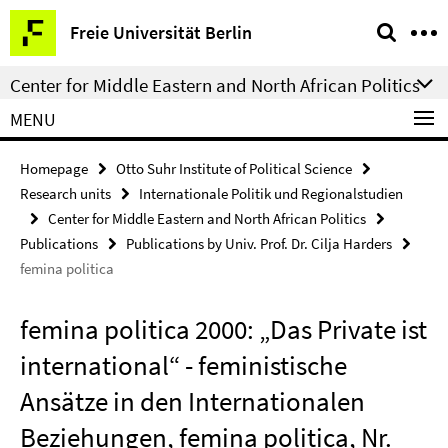
Springe
Service
Freie Universität Berlin
direkt
Navigation
zu
Center for Middle Eastern and North African Politics
Inhalt
MENU
Homepage
Otto Suhr Institute of Political Science
Research units
Internationale Politik und Regionalstudien
Center for Middle Eastern and North African Politics
Publications
Publications by Univ. Prof. Dr. Cilja Harders
femina politica
femina politica 2000: „Das Private ist
international“ - feministische
Ansätze in den Internationalen
Beziehungen, femina politica, Nr.