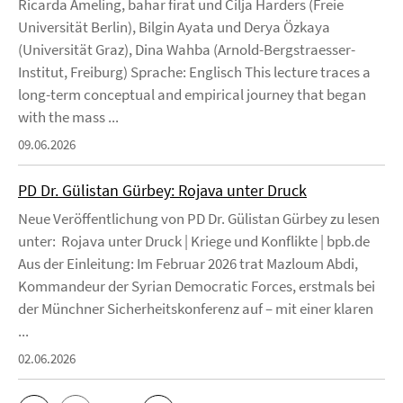
Ricarda Ameling, bahar firat und Cilja Harders (Freie
Universität Berlin), Bilgin Ayata und Derya Özkaya
(Universität Graz), Dina Wahba (Arnold-Bergstraesser-
Institut, Freiburg) Sprache: Englisch This lecture traces a
long-term conceptual and empirical journey that began
with the mass ...
09.06.2026
PD Dr. Gülistan Gürbey: Rojava unter Druck
Neue Veröffentlichung von PD Dr. Gülistan Gürbey zu lesen
unter: Rojava unter Druck | Kriege und Konflikte | bpb.de
Aus der Einleitung: Im Februar 2026 trat Mazloum Abdi,
Kommandeur der Syrian Democratic Forces, erstmals bei
der Münchner Sicherheitskonferenz auf – mit einer klaren
...
02.06.2026