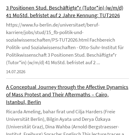
3 Positionen Stud. Beschäftigte*r (Tutor*in) (w/m/d)
41 MoStd. befristet auf 2 Jahre Kennung: TUT2026
https://www.fu-berlin.de/universitaet/beruf-
karriere/jobs/stud/15_fb-politik-und-
sozialwissenschaften/PS-TUT2026.html Fachbereich
Politik- und Sozialwissenschaften - Otto-Suhr-Institut für
Politikwissenschaft 3 Positionen Stud. Beschäftigte*r
(Tutor*in) (w/m/d) 41 MoStd. befristet auf 2 ...
14.07.2026
A Conceptual Journey through the Affective Dynamics
of Mass Protest and Their Aftermaths – Cairo,
Istanbul, Berlin
Ricarda Ameling, bahar firat und Cilja Harders (Freie
Universität Berlin), Bilgin Ayata und Derya Özkaya
(Universität Graz), Dina Wahba (Arnold-Bergstraesser-
Institut, Freiburg) Sprache: Englisch This lecture traces a