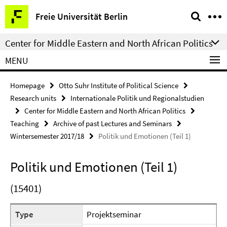
Springe
Service
Freie Universität Berlin
direkt
Navigation
zu
Center for Middle Eastern and North African Politics
Inhalt
MENU
Homepage
Otto Suhr Institute of Political Science
Research units
Internationale Politik und Regionalstudien
Center for Middle Eastern and North African Politics
Teaching
Archive of past Lectures and Seminars
Wintersemester 2017/18
Politik und Emotionen (Teil 1)
Politik und Emotionen (Teil 1)
(15401)
Type
Projektseminar