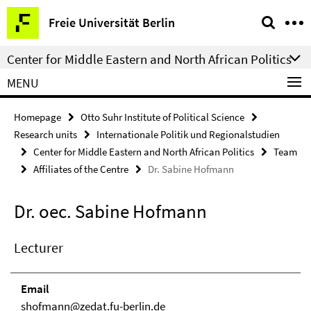
Springe
Service
Freie Universität Berlin
direkt
Navigation
zu
Center for Middle Eastern and North African Politics
Inhalt
MENU
Homepage
Otto Suhr Institute of Political Science
Research units
Internationale Politik und Regionalstudien
Center for Middle Eastern and North African Politics
Team
Affiliates of the Centre
Dr. Sabine Hofmann
Dr. oec. Sabine Hofmann
Lecturer
Email
shofmann@zedat.fu-berlin.de