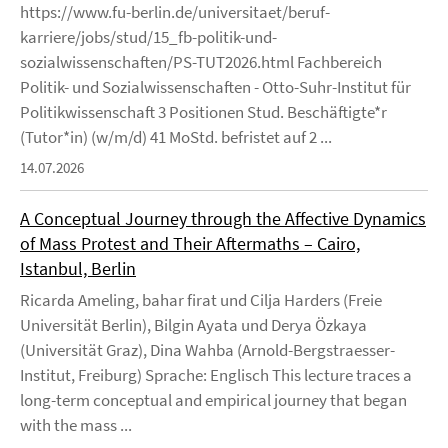
https://www.fu-berlin.de/universitaet/beruf-
karriere/jobs/stud/15_fb-politik-und-
sozialwissenschaften/PS-TUT2026.html Fachbereich
Politik- und Sozialwissenschaften - Otto-Suhr-Institut für
Politikwissenschaft 3 Positionen Stud. Beschäftigte*r
(Tutor*in) (w/m/d) 41 MoStd. befristet auf 2 ...
14.07.2026
A Conceptual Journey through the Affective Dynamics
of Mass Protest and Their Aftermaths – Cairo,
Istanbul, Berlin
Ricarda Ameling, bahar firat und Cilja Harders (Freie
Universität Berlin), Bilgin Ayata und Derya Özkaya
(Universität Graz), Dina Wahba (Arnold-Bergstraesser-
Institut, Freiburg) Sprache: Englisch This lecture traces a
long-term conceptual and empirical journey that began
with the mass ...