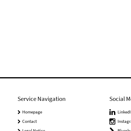
Service Navigation
Social M
Homepage
LinkedI
Contact
Instag
Legal Notice
Bluesk