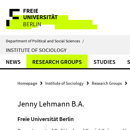
Springe
Service
direkt
zu
Navigation
Inhalt
Department of Political and Social Sciences
/
INSTITUTE OF SOCIOLOGY
NEWS
RESEARCH GROUPS
STUDIES
Homepage
Institute of Sociology
Research Groups
Jenny Lehmann B.A.
Freie Universität Berlin