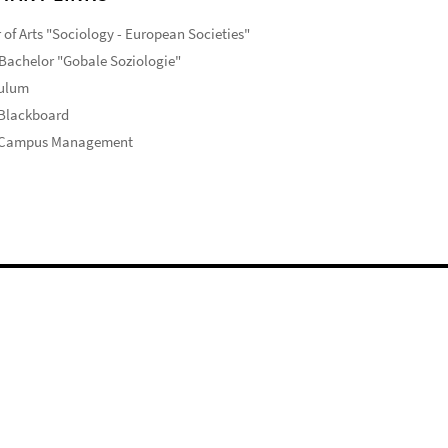
 of Arts "Sociology - European Societies"
Bachelor "Gobale Soziologie"
culum
 Blackboard
 Campus Management