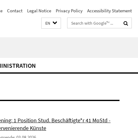
e
Contact
Legal Notice
Privacy Policy
Accessibility Statement
Search
EN
terms
MINISTRATION
ning: 1 Position Stud. Beschäftigte*r 41 MoStd -
ervenierende Künste
gsende: 03.08.2026