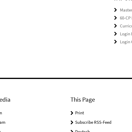
Master
60-CP 
Curri
Login
Login
edia
This Page
n
Print
ram
Subscribe RSS-Feed
y
Deutsch