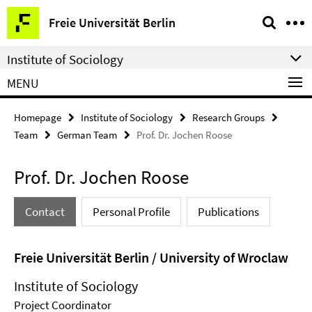
Springe
Service
Freie Universität Berlin
direkt
Navigation
zu
Institute of Sociology
Inhalt
MENU
Homepage
Institute of Sociology
Research Groups
Team
German Team
Prof. Dr. Jochen Roose
Prof. Dr. Jochen Roose
Contact
Personal Profile
Publications
Freie Universität Berlin / University of Wroclaw
Institute of Sociology
Project Coordinator