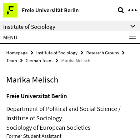
Springe
Service
Freie Universität Berlin
direkt
Navigation
zu
Institute of Sociology
Inhalt
MENU
Homepage
Institute of Sociology
Research Groups
Team
German Team
Marika Melisch
Marika Melisch
Freie Universität Berlin
Department of Political and Social Science /
Institute of Sociology
Sociology of European Societies
Former Student Assistant