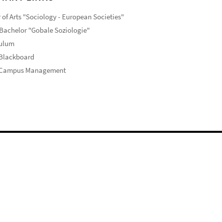
 of Arts "Sociology - European Societies"
Bachelor "Gobale Soziologie"
culum
 Blackboard
 Campus Management