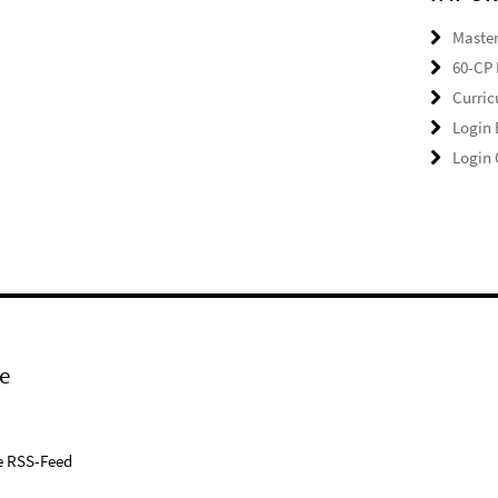
Master
60-CP 
Curri
Login
Login
e
e RSS-Feed