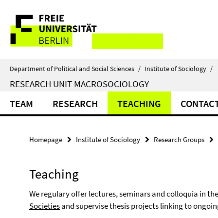
Springe
Service
direkt
zu
Navigation
Inhalt
Department of Political and Social Sciences
/
Institute of Sociology
/
RESEARCH UNIT MACROSOCIOLOGY
TEAM
RESEARCH
TEACHING
CONTAC
Homepage
Institute of Sociology
Research Groups
Teaching
We regulary offer lectures, seminars and colloquia in th
Societies
and supervise thesis projects linking to ongoing