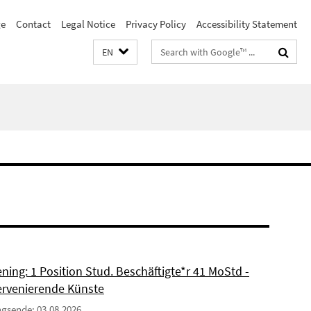
e
Contact
Legal Notice
Privacy Policy
Accessibility Statement
Search
EN
terms
ning: 1 Position Stud. Beschäftigte*r 41 MoStd -
ervenierende Künste
gsende: 03.08.2026