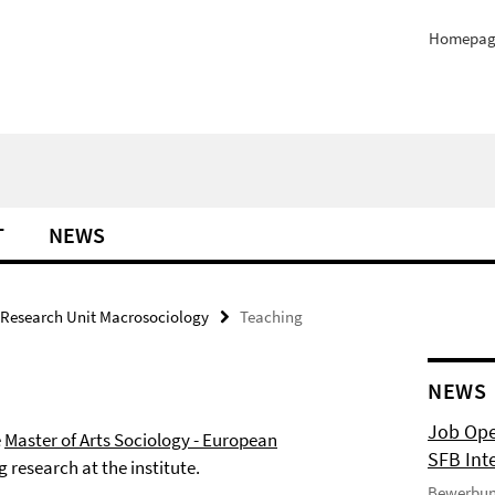
Homepag
T
NEWS
Research Unit Macrosociology
Teaching
NEWS
Job Ope
e
Master of Arts Sociology - European
SFB Int
 research at the institute.
Bewerbun