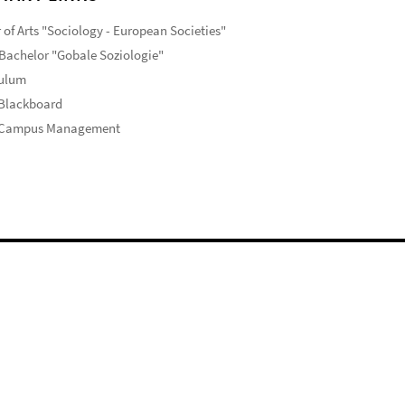
 of Arts "Sociology - European Societies"
Bachelor "Gobale Soziologie"
culum
 Blackboard
 Campus Management