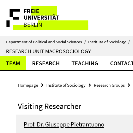
Springe
Service
direkt
zu
Navigation
Inhalt
Department of Political and Social Sciences
/
Institute of Sociology
/
RESEARCH UNIT MACROSOCIOLOGY
TEAM
RESEARCH
TEACHING
CONTAC
Homepage
Institute of Sociology
Research Groups
Visiting Researcher
Prof. Dr. Giuseppe Pietrantuono