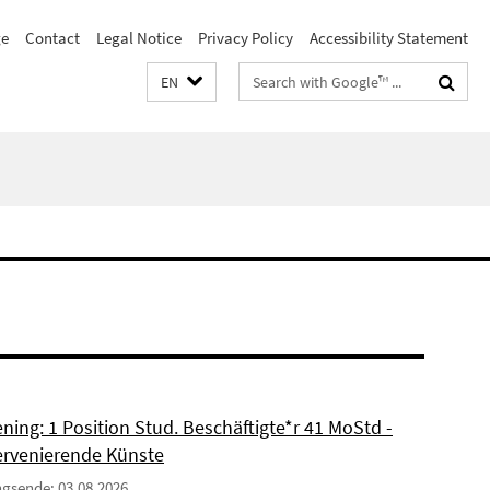
e
Contact
Legal Notice
Privacy Policy
Accessibility Statement
Search
EN
terms
ning: 1 Position Stud. Beschäftigte*r 41 MoStd -
ervenierende Künste
gsende: 03.08.2026