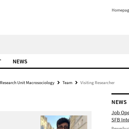
Homepag
T
NEWS
Research Unit Macrosociology
Team
Visiting Researcher
NEWS
Job Ope
SFB Int
Bewerbun