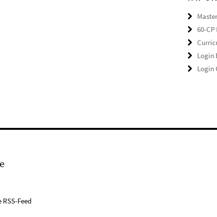
Master
60-CP 
Curri
Login
Login
e
e RSS-Feed