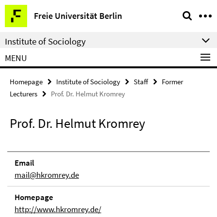
Springe
Service
Freie Universität Berlin
direkt
Navigation
zu
Institute of Sociology
Inhalt
MENU
Homepage
Institute of Sociology
Staff
Former
Lecturers
Prof. Dr. Helmut Kromrey
Prof. Dr. Helmut Kromrey
Email
mail@hkromrey.de
Homepage
http://www.hkromrey.de/