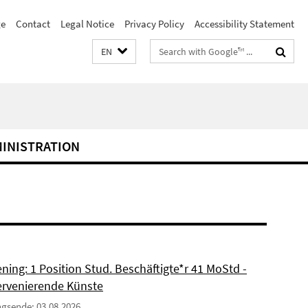
e
Contact
Legal Notice
Privacy Policy
Accessibility Statement
Search
EN
terms
MINISTRATION
ning: 1 Position Stud. Beschäftigte*r 41 MoStd -
ervenierende Künste
gsende: 03.08.2026