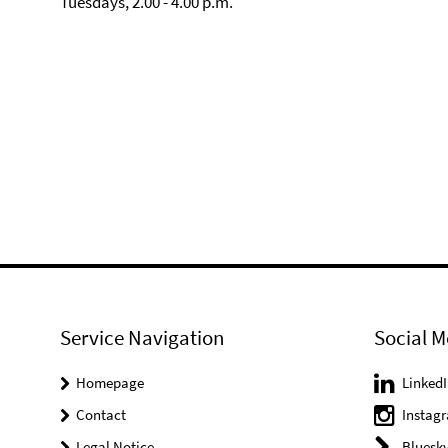
Tuesdays, 2.00 - 4.00 p.m.
Service Navigation
Social M
Homepage
LinkedI
Contact
Instag
Legal Notice
Bluesk