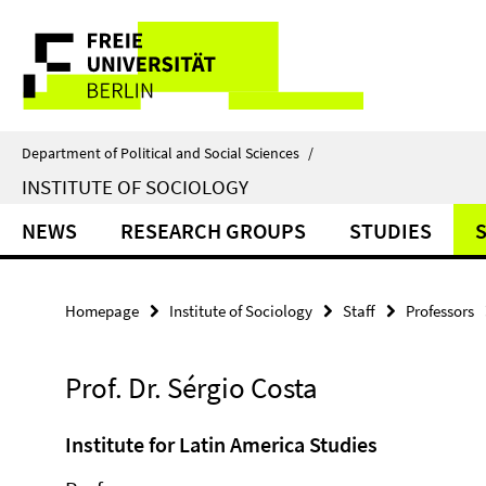
Springe
Service
direkt
zu
Navigation
Inhalt
Department of Political and Social Sciences
/
INSTITUTE OF SOCIOLOGY
NEWS
RESEARCH GROUPS
STUDIES
Homepage
Institute of Sociology
Staff
Professors
Prof. Dr. Sérgio Costa
Institute for Latin America Studies