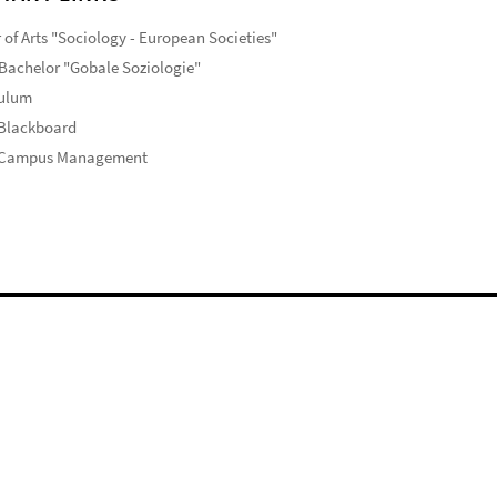
 of Arts "Sociology - European Societies"
Bachelor "Gobale Soziologie"
culum
 Blackboard
 Campus Management