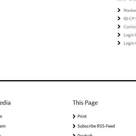
Master
60-CP 
Curri
Login
Login
edia
This Page
n
Print
ram
Subscribe RSS-Feed
y
Deutsch