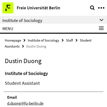
Springe
Service
Freie Universität Berlin
direkt
Navigation
zu
Institute of Sociology
Inhalt
MENU
Homepage
Institute of Sociology
Staff
Student
Assistants
Dustin Duong
Dustin Duong
Institute of Sociology
Student Assistant
Email
d.duong@fu-berlin.de