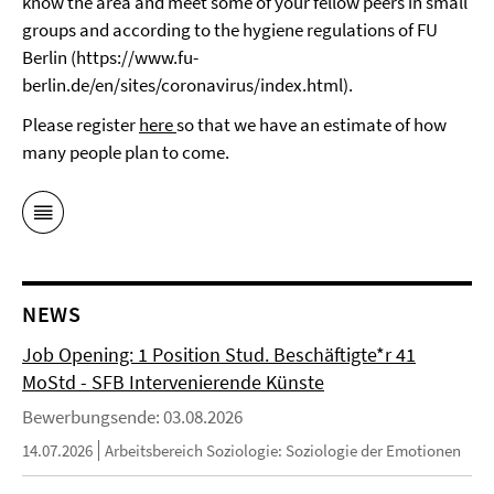
know the area and meet some of your fellow peers in small
groups and according to the hygiene regulations of FU
Berlin (https://www.fu-
berlin.de/en/sites/coronavirus/index.html).
Please register
here
so that we have an estimate of how
many people plan to come.
NEWS
Job Opening: 1 Position Stud. Beschäftigte*r 41
MoStd - SFB Intervenierende Künste
Bewerbungsende: 03.08.2026
14.07.2026
Arbeitsbereich Soziologie: Soziologie der Emotionen