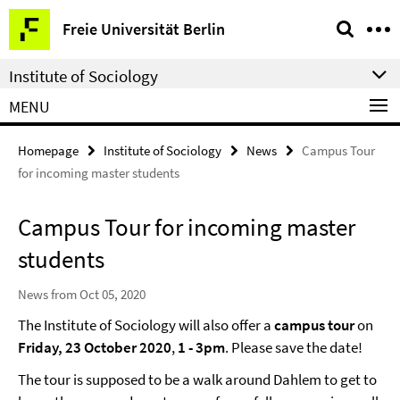
Springe
Service
Freie Universität Berlin
direkt
Navigation
zu
Institute of Sociology
Inhalt
MENU
Homepage
Institute of Sociology
News
Campus Tour
for incoming master students
Campus Tour for incoming master
students
News from Oct 05, 2020
The Institute of Sociology will also offer a
campus tour
on
Friday, 23 October 2020
,
1 - 3pm
. Please save the date!
The tour is supposed to be a walk around Dahlem to get to